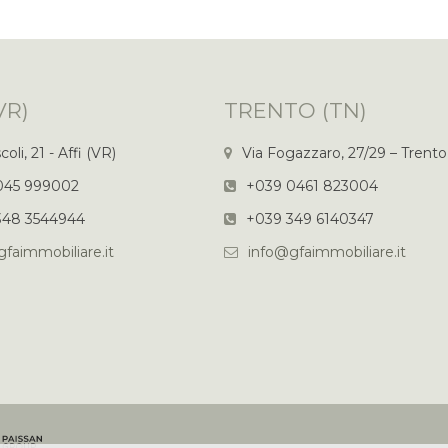
VR)
TRENTO (TN)
oli, 21 - Affi (VR)
Via Fogazzaro, 27/29 – Trento
045 999002
+039 0461 823004
348 3544944
+039 349 6140347
faimmobiliare.it
info@gfaimmobiliare.it