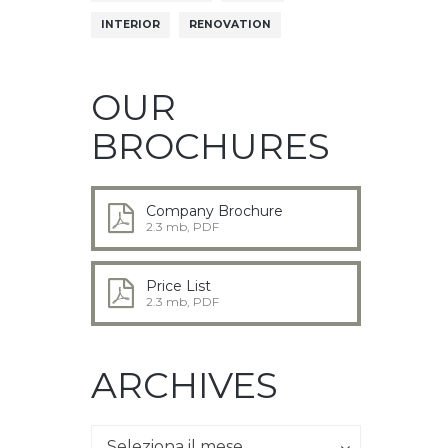
INTERIOR
RENOVATION
OUR
BROCHURES
Company Brochure
2.3 mb, PDF
Price List
2.3 mb, PDF
ARCHIVES
Archives
Archives
Seleziona il mese