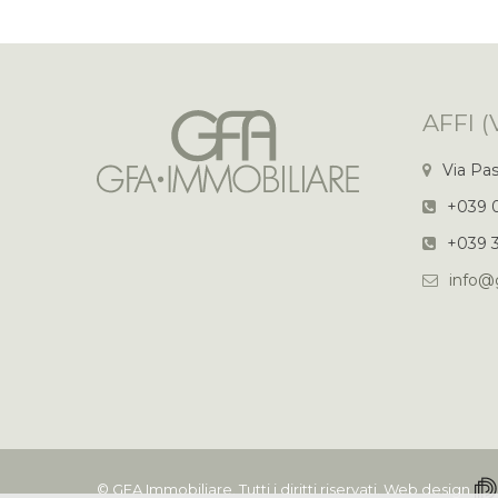
AFFI (
Via Pasc
+039 
+039 
info@g
©
GFA Immobiliare
. Tutti i diritti riservati. Web design