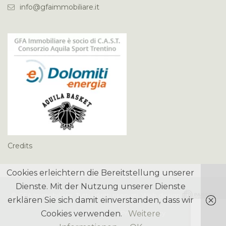
info@gfaimmobiliare.it
Credits
Cookies erleichtern die Bereitstellung unserer
Dienste. Mit der Nutzung unserer Dienste
©
GFA Immobiliare
. Tutti i diritti riservati. Web design
erklären Sie sich damit einverstanden, dass wir
Cookies verwenden.
Cookie Policy
Privacy Policy
Weitere